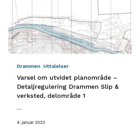
Varsel
om
Drammen
Uttalelser
utvidet
Varsel om utvidet planområde –
planområde
Detaljregulering Drammen Slip &
–
verksted, delområde 1
Detaljregulering
Drammen
…
Slip
&
4. januar 2023
verksted,
delområde