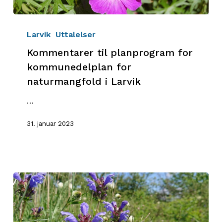
Kommentarer
til
Larvik
Uttalelser
planprogram
Kommentarer til planprogram for
for
kommunedelplan for
kommunedelplan
naturmangfold i Larvik
for
naturmangfold
…
i
Larvik
31. januar 2023