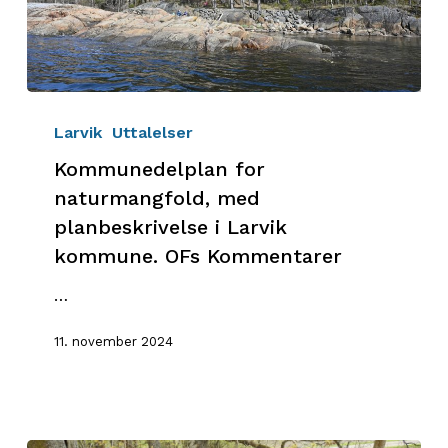
Kommunedelplan
for
Larvik
Uttalelser
naturmangfold,
Kommunedelplan for
med
naturmangfold, med
planbeskrivelse
planbeskrivelse i Larvik
i
kommune. OFs Kommentarer
Larvik
kommune.
…
OFs
Kommentarer
11. november 2024