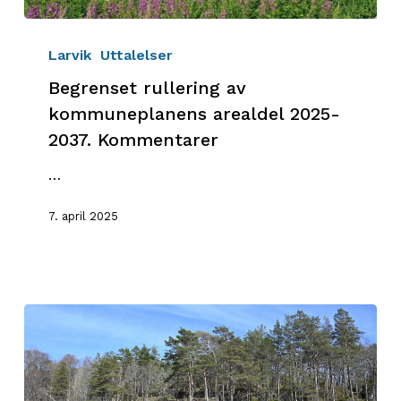
Begrenset
rullering
Larvik
Uttalelser
av
Begrenset rullering av
kommuneplanens
kommuneplanens arealdel 2025-
arealdel
2037. Kommentarer
2025-
2037.
…
Kommentarer
7. april 2025