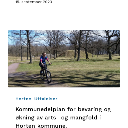
15. september 2023
Kommunedelplan
for
Horten
Uttalelser
bevaring
Kommunedelplan for bevaring og
og
økning av arts- og mangfold i
økning
Horten kommune.
av