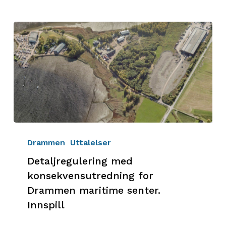
1
Detaljregulering
med
Drammen
Uttalelser
konsekvensutredning
Detaljregulering med
for
konsekvensutredning for
Drammen
Drammen maritime senter.
maritime
Innspill
senter.
Innspill
…