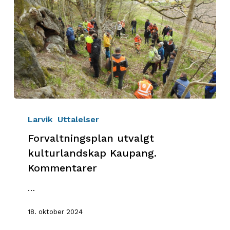
Forvaltningsplan
utvalgt
Larvik
Uttalelser
kulturlandskap
Forvaltningsplan utvalgt
Kaupang.
kulturlandskap Kaupang.
Kommentarer
Kommentarer
…
18. oktober 2024