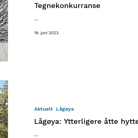
Tegnekonkurranse
…
19. juni 2023
Lågøya:
Ytterligere
åtte
hytter
Aktuelt
Lågøya
åpner!
Lågøya: Ytterligere åtte hytt
…