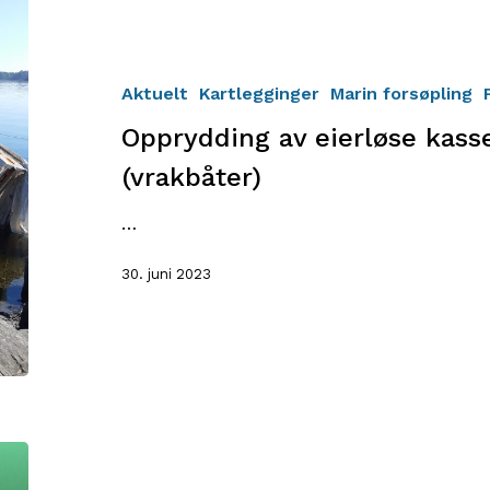
Opprydding
av
eierløse
kasserte
Aktuelt
Kartlegginger
Marin forsøpling
fritidsbåter
Opprydding av eierløse kasse
(vrakbåter)
(vrakbåter)
…
30. juni 2023
Se
opp