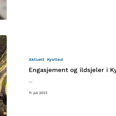
Engasjement
og
ildsjeler
i
Aktuelt
Kystled
Kystled
Engasjement og ildsjeler i K
Oslofjorden
…
11. juli 2023