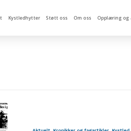
t
Kystledhytter
Støtt oss
Om oss
Opplæring og
Kystled
25
år
Aktuelt
Kronikker og fagartikler
Kystled