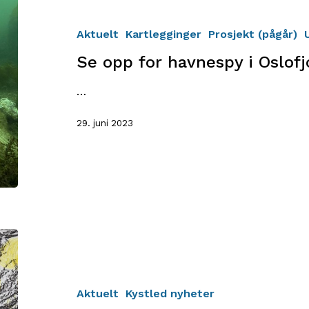
for
havnespy
Aktuelt
Kartlegginger
Prosjekt (pågår)
i
Se opp for havnespy i Oslof
Oslofjorden
…
29. juni 2023
Tegnekonkurranse
Aktuelt
Kystled nyheter