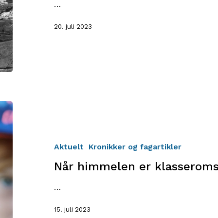
…
20. juli 2023
Når
himmelen
er
klasseromstaket
Aktuelt
Kronikker og fagartikler
Når himmelen er klasseroms
…
15. juli 2023