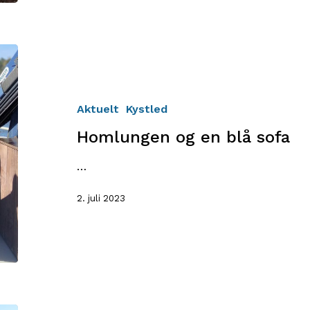
Homlungen
og
en
blå
Aktuelt
Kystled
sofa
Homlungen og en blå sofa
…
2. juli 2023