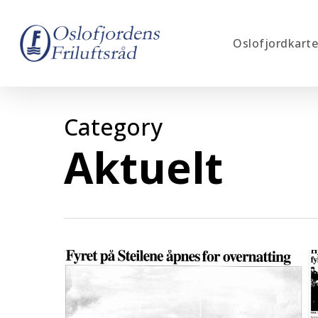
Skip
to
Oslofjordkarte
main
content
Category
Aktuelt