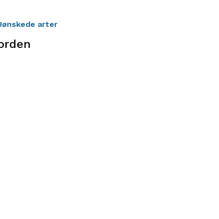
Uønskede arter
jorden