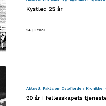
Kystled 25 år
…
24. juli 2023
90
år
i
fellesskapets
Aktuelt
Fakta om Oslofjorden
Kronikker 
tjeneste
90 år i fellesskapets tjenest